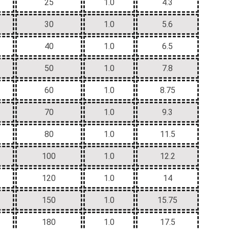
25
1.0
4.3
30
1.0
5.6
40
1.0
6.5
50
1.0
7.8
60
1.0
8.75
70
1.0
9.3
80
1.0
11.5
100
1.0
12.2
120
1.0
14
150
1.0
15.75
180
1.0
17.5