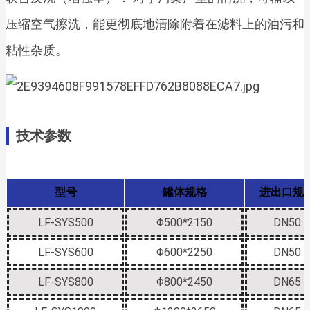
压缩空气擦洗，能更彻底地清除附着在滤料上的油污和
粘性杂质。
技术参数
型号
罐体规格
进出口规
LF-SYS500
Φ500*2150
DN50
LF-SYS600
Φ600*2250
DN50
LF-SYS800
Φ800*2450
DN65