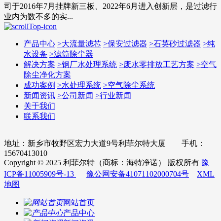
司于2016年7月挂牌新三板、2022年6月进入创新层，是过滤行
业内为数不多的实...
产品中心
>
大流量滤芯
>
保安过滤器
>
石英砂过滤器
>
纯
水设备
>
滤筒除尘器
解决方案
>
钢厂水处理系统
>
废水零排放工艺方案
>
空气
除尘净化方案
成功案例
>
水处理系统
>
空气除尘系统
新闻资讯
>
公司新闻
>
行业新闻
关于我们
联系我们
地址：新乡市牧野区宏力大道9号利菲尔特大厦 手机：
15670413010
Copyright © 2025 利菲尔特（商标：海特净诺） 版权所有
豫
ICP备11005909号-13
豫公网安备41071102000704号
XML
地图
网站首页
产品中心