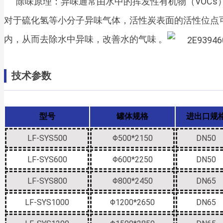
除味原理：异味通常由水中的挥发性有机物（VOC
对于硫化氢等小分子异味气体，活性炭表面的活性位点
内，从而去除水中异味，改善水的气味 。
技术参数
型号
罐体规格
进出口规
LF-SYS500
Φ500*2150
DN50
LF-SYS600
Φ600*2250
DN50
LF-SYS800
Φ800*2450
DN65
LF-SYS1000
Φ1200*2650
DN65