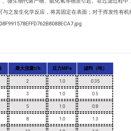
s）、微生物代谢产物、硫化氢等物质引起。在过滤过程中
可与之发生化学反应，将其固定在表面；对于挥发性有机
格
最大流量t/h
压力MPa
滤料（吨）
2
1.0
0.35
3
1.0
0.5
5
1.0
0.8
8
1.0
1.3