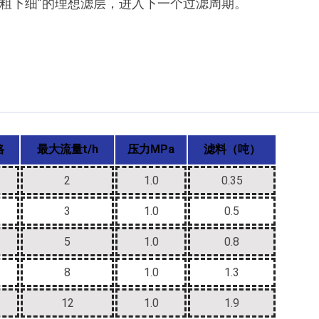
粗下细”的理想滤层，进入下一个过滤周期。
格
最大流量t/h
压力MPa
滤料（吨）
2
1.0
0.35
3
1.0
0.5
5
1.0
0.8
8
1.0
1.3
12
1.0
1.9