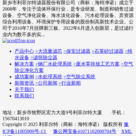
新乡市利菲尔特滤器股份有限公司（商标：海特净诺）成立于
2008年，专注于流体环保行业，是专业研发、制造和销售过滤
设备、空气净化设备、海水淡化设备、污水处理设备、弃资源
综合利用设备、环境保护专用设备的股份制高新技术企业。公
司于2016年7月挂牌新三板、2022年6月进入创新层，是过滤行
业内为数不多的实...
产品中心
>
大流量滤芯
>
保安过滤器
>
石英砂过滤器
>
纯
水设备
>
滤筒除尘器
解决方案
>
钢厂水处理系统
>
废水零排放工艺方案
>
空气
除尘净化方案
成功案例
>
水处理系统
>
空气除尘系统
新闻资讯
>
公司新闻
>
行业新闻
关于我们
联系我们
地址：新乡市牧野区宏力大道9号利菲尔特大厦 手机：
15670413010
Copyright © 2025 利菲尔特（商标：海特净诺） 版权所有
豫
ICP备11005909号-13
豫公网安备41071102000704号
XML