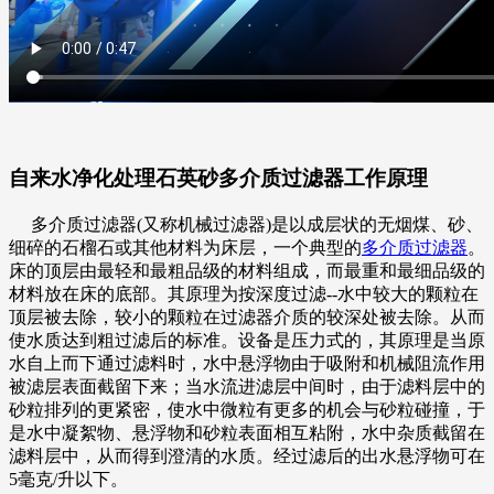
自来水净化处理石英砂多介质过滤器工作原理
多介质过滤器(又称机械过滤器)是以成层状的无烟煤、砂、
细碎的石榴石或其他材料为床层，一个典型的
多介质过滤器
。
床的顶层由最轻和最粗品级的材料组成，而最重和最细品级的
材料放在床的底部。其原理为按深度过滤--水中较大的颗粒在
顶层被去除，较小的颗粒在过滤器介质的较深处被去除。从而
使水质达到粗过滤后的标准。设备是压力式的，其原理是当原
水自上而下通过滤料时，水中悬浮物由于吸附和机械阻流作用
被滤层表面截留下来；当水流进滤层中间时，由于滤料层中的
砂粒排列的更紧密，使水中微粒有更多的机会与砂粒碰撞，于
是水中凝絮物、悬浮物和砂粒表面相互粘附，水中杂质截留在
滤料层中，从而得到澄清的水质。经过滤后的出水悬浮物可在
5毫克/升以下。