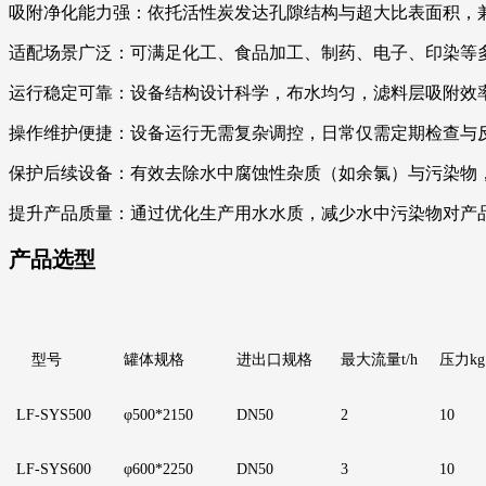
吸附净化能力强：依托活性炭发达孔隙结构与超大比表面积，
适配场景广泛：可满足化工、食品加工、制药、电子、印染等
运行稳定可靠：设备结构设计科学，布水均匀，滤料层吸附效
操作维护便捷：设备运行无需复杂调控，日常仅需定期检查与
保护后续设备：有效去除水中腐蚀性杂质（如余氯）与污染物
提升产品质量：通过优化生产用水水质，减少水中污染物对产
产品选型
型号
罐体规格
进出口规格
最大流量
t/h
压力
kg
LF
-SYS500
φ500*2150
DN50
2
1
0
LF
-SYS600
φ600*2250
D
N50
3
1
0