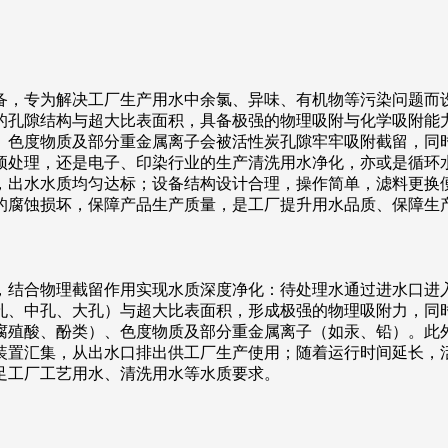
备，专为解决工厂生产用水中余氯、异味、有机物等污染问题而
的孔隙结构与超大比表面积，具备极强的物理吸附与化学吸附能
、色度物质及部分重金属离子会被活性炭孔隙牢牢吸附截留，同
预处理，还是电子、印染行业的生产清洗用水净化，亦或是循环
，出水水质均匀达标；设备结构设计合理，操作简单，滤料更换
的腐蚀损坏，保障产品生产质量，是工厂提升用水品质、保障生
，结合物理截留作用实现水质深度净化：待处理水通过进水口进
孔、中孔、大孔）与超大比表面积，形成极强的物理吸附力，同
腐殖酸、酚类）、色度物质及部分重金属离子（如汞、铅）。此
装置汇集，从出水口排出供工厂生产使用；随着运行时间延长，
足工厂工艺用水、清洗用水等水质要求。