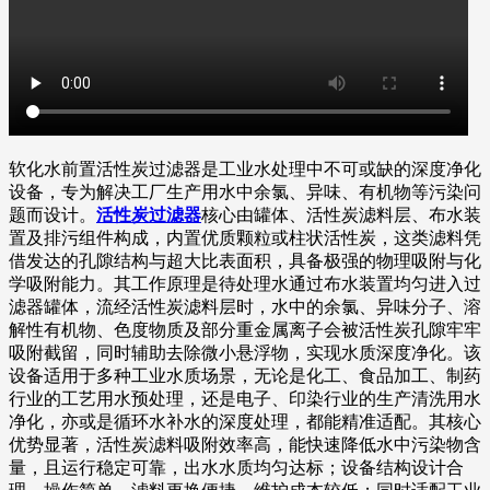
软化水前置活性炭过滤器是工业水处理中不可或缺的深度净化
设备，专为解决工厂生产用水中余氯、异味、有机物等污染问
题而设计。
活性炭过滤器
核心由罐体、活性炭滤料层、布水装
置及排污组件构成，内置优质颗粒或柱状活性炭，这类滤料凭
借发达的孔隙结构与超大比表面积，具备极强的物理吸附与化
学吸附能力。其工作原理是待处理水通过布水装置均匀进入过
滤器罐体，流经活性炭滤料层时，水中的余氯、异味分子、溶
解性有机物、色度物质及部分重金属离子会被活性炭孔隙牢牢
吸附截留，同时辅助去除微小悬浮物，实现水质深度净化。该
设备适用于多种工业水质场景，无论是化工、食品加工、制药
行业的工艺用水预处理，还是电子、印染行业的生产清洗用水
净化，亦或是循环水补水的深度处理，都能精准适配。其核心
优势显著，活性炭滤料吸附效率高，能快速降低水中污染物含
量，且运行稳定可靠，出水水质均匀达标；设备结构设计合