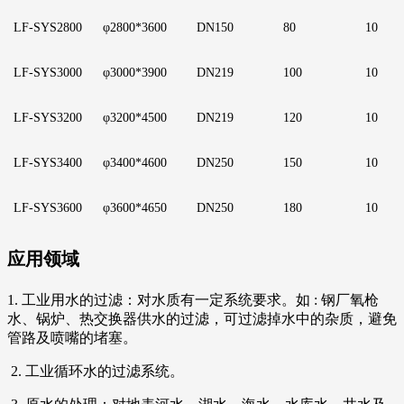
LF
-SYS2800
φ2800*3600
D
N150
8
0
1
0
LF
-SYS3000
φ3000*3900
D
N219
1
00
10
LF
-SYS3200
φ3200*4500
D
N219
1
20
1
0
LF
-SYS3400
φ3400*4600
D
N250
1
50
1
0
LF
-SYS3600
φ3600*4650
D
N250
1
80
1
0
应用领域
1. 工业用水的过滤：对水质有一定系统要求。如 : 钢厂氧枪
水、锅炉、热交换器供水的过滤，可过滤掉水中的杂质，避免
管路及喷嘴的堵塞。
2. 工业循环水的过滤系统。