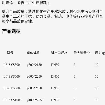
用寿命，降低工厂生产损耗；
提升产品质量：通过优化生产用水水质，减少水中污染物对产
品生产工艺的干扰，助力食品、制药、电子等行业提升产品合
格率与品质稳定性。
产品选型
型号
罐体规格
进出口规格
最大流量
t/h
压力
kg
LF
-SYS500
φ500*2150
DN50
2
1
0
LF
-SYS600
φ600*2250
D
N50
3
1
0
LF
-SYS800
φ800*2450
D
N65
5
1
0
LF
-SYS1000
φ1000*2550
D
N65
8
1
0