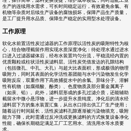
理，操作简单，滤料更换便捷，维护成本较低；同时适配工业
生产的连续用水需求，可长时间稳定运行，有效避免余氯、有
机物等杂质对后续生产设备的腐蚀损坏，保障产品生产质量，
是工厂提升用水品质、保障生产稳定的实用型水处理设备。
工作原理
软化水前置活性炭过滤器的工作原理以活性炭的吸附特性为核
心，结合物理截留作用实现水质深度净化：待处理水通过进水
口进入过滤器罐体后，经布水装置均匀分流，平稳流经内置的
优质颗粒或柱状活性炭滤料层。活性炭凭借发达的孔隙结构
（包括微孔、中孔、大孔）与超大比表面积，形成极强的物理
吸附力，同时其表面的化学活性基团能与水中污染物发生化学
吸附反应，双重作用下高效捕捉水中的余氯、异味分子、溶解
性有机物（如腐殖酸、酚类）、色度物质及部分重金属离子
（如汞、铅）。此外，滤料层形成的多孔过滤介质，还能辅助
截留水中微小悬浮物，进一步提升水质纯度。净化后的清水经
滤料层下方的集水装置汇集，从出水口排出供工厂生产使用；
随着运行时间延长，活性炭滤料孔隙逐渐被污染物填充，吸附
能力下降，此时需通过反冲洗或更换滤料的方式恢复设备净化
性能，确保长期稳定满足工厂工艺用水、清洗用水等水质要
求。