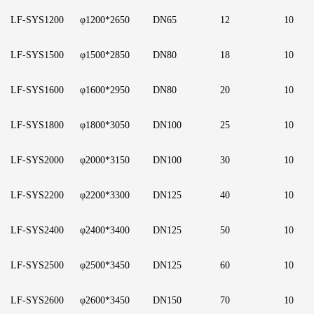
LF
-SYS1200
φ1200*2650
D
N65
1
2
10
LF
-SYS1500
φ1500*2850
D
N80
1
8
1
0
LF
-SYS1600
φ1600*2950
D
N80
2
0
1
0
LF
-SYS1800
φ1800*3050
D
N100
2
5
1
0
LF
-SYS2000
φ2000*3150
D
N100
3
0
1
0
LF
-SYS2200
φ2200*3300
D
N125
4
0
1
0
LF
-SYS2400
φ2400*3400
D
N125
5
0
1
0
LF
-SYS2500
φ2500*3450
D
N125
6
0
1
0
LF
-SYS2600
φ2600*3450
D
N150
7
0
1
0