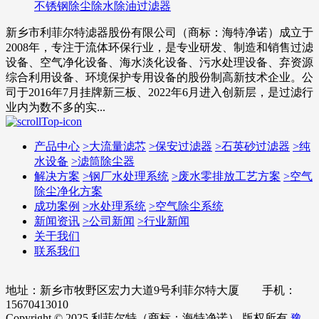
不锈钢除尘除水除油过滤器
新乡市利菲尔特滤器股份有限公司（商标：海特净诺）成立于
2008年，专注于流体环保行业，是专业研发、制造和销售过滤
设备、空气净化设备、海水淡化设备、污水处理设备、弃资源
综合利用设备、环境保护专用设备的股份制高新技术企业。公
司于2016年7月挂牌新三板、2022年6月进入创新层，是过滤行
业内为数不多的实...
产品中心
>
大流量滤芯
>
保安过滤器
>
石英砂过滤器
>
纯
水设备
>
滤筒除尘器
解决方案
>
钢厂水处理系统
>
废水零排放工艺方案
>
空气
除尘净化方案
成功案例
>
水处理系统
>
空气除尘系统
新闻资讯
>
公司新闻
>
行业新闻
关于我们
联系我们
地址：新乡市牧野区宏力大道9号利菲尔特大厦 手机：
15670413010
Copyright © 2025 利菲尔特（商标：海特净诺） 版权所有
豫