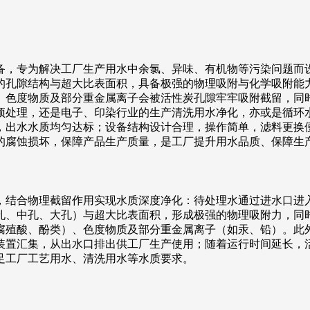
备，专为解决工厂生产用水中余氯、异味、有机物等污染问题而
的孔隙结构与超大比表面积，具备极强的物理吸附与化学吸附能
、色度物质及部分重金属离子会被活性炭孔隙牢牢吸附截留，同
预处理，还是电子、印染行业的生产清洗用水净化，亦或是循环
，出水水质均匀达标；设备结构设计合理，操作简单，滤料更换
的腐蚀损坏，保障产品生产质量，是工厂提升用水品质、保障生
，结合物理截留作用实现水质深度净化：待处理水通过进水口进
孔、中孔、大孔）与超大比表面积，形成极强的物理吸附力，同
腐殖酸、酚类）、色度物质及部分重金属离子（如汞、铅）。此
装置汇集，从出水口排出供工厂生产使用；随着运行时间延长，
足工厂工艺用水、清洗用水等水质要求。