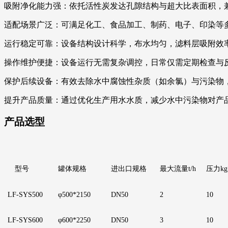
吸附净化能力强：依托活性炭发达孔隙结构与超大比表面积，
适配场景广泛：可满足化工、食品加工、制药、电子、印染等
运行稳定可靠：设备结构设计科学，布水均匀，滤料层吸附效
操作维护便捷：设备运行无需复杂调控，日常仅需定期检查与
保护后续设备：有效去除水中腐蚀性杂质（如余氯）与污染物
提升产品质量：通过优化生产用水水质，减少水中污染物对产
产品选型
型号
罐体规格
进出口规格
最大流量
t/h
压力
kg
LF
-SYS500
φ500*2150
DN50
2
1
0
LF
-SYS600
φ600*2250
D
N50
3
1
0