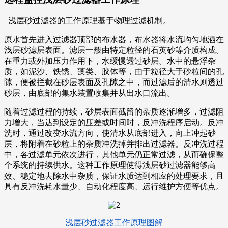
浅层砂过滤器的工作原理基于物理过滤机制。
原水首先进入过滤器顶部的布水器，布水器将水流均匀地洒在
浅层砂滤层表面。滤层一般由特定粒径的石英砂等介质构成。
在重力或外加压力作用下，水缓慢透过砂层。水中的悬浮杂
质，如泥沙、铁锈、藻类、胶体等，由于粒径大于砂粒间的孔
隙，便被拦截在砂层表面及孔隙之中，而过滤后的清水则透过
砂层，由底部的集水装置收集并从出水口流出。
随着过滤过程的持续，砂层表面截留的杂质逐渐增多，过滤阻
力增大，当达到设定的压差或时间时，反冲洗程序启动。反冲
洗时，通过改变水流方向，使清水从底部进入，向上冲起砂
层，将附着在砂粒上的杂质冲洗掉并排出过滤器。反冲洗过程
中，各过滤单元依次进行，其他单元仍正常过滤，从而确保整
个系统的持续供水。这种工作原理使得浅层砂过滤器能够高
效、稳定地去除水中杂质，保证水质达到相应的处理要求，且
具有反冲洗耗水量少、自动化程度高、运行维护方便等优点。
浅层砂过滤器工作原理图解