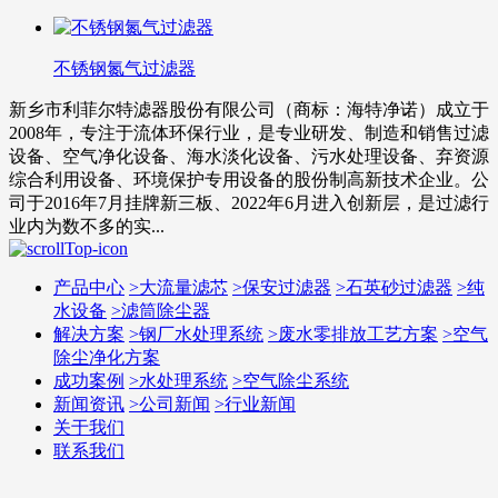
不锈钢氮气过滤器
新乡市利菲尔特滤器股份有限公司（商标：海特净诺）成立于
2008年，专注于流体环保行业，是专业研发、制造和销售过滤
设备、空气净化设备、海水淡化设备、污水处理设备、弃资源
综合利用设备、环境保护专用设备的股份制高新技术企业。公
司于2016年7月挂牌新三板、2022年6月进入创新层，是过滤行
业内为数不多的实...
产品中心
>
大流量滤芯
>
保安过滤器
>
石英砂过滤器
>
纯
水设备
>
滤筒除尘器
解决方案
>
钢厂水处理系统
>
废水零排放工艺方案
>
空气
除尘净化方案
成功案例
>
水处理系统
>
空气除尘系统
新闻资讯
>
公司新闻
>
行业新闻
关于我们
联系我们