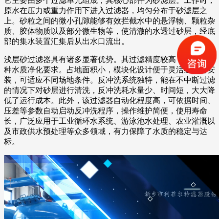
它主要由多个过滤单元组成，其核心部件为砂滤层。工作时，
原水在压力或重力作用下进入过滤器，均匀分布于砂滤层之
上。砂粒之间的微小孔隙能够有效拦截水中的悬浮物、颗粒杂
质、胶体物质以及部分微生物等，使清澈的水透过砂层，经底
部的集水装置汇集后从出水口流出。
浅层砂过滤器具有诸多显著优势。其过滤精度较高，能满足多
种水质净化要求。占地面积小，模块化设计便于灵活组合与安
装，可适应不同场地条件。反冲洗系统独特，能在不中断过滤
的情况下对砂层进行清洗，反冲洗耗水量少、时间短，大大降
低了运行成本。此外，该过滤器自动化程度高，可依据时间、
压差等参数自动启动反冲洗程序，操作维护简便，使用寿命
长，广泛应用于工业循环水系统、游泳池水处理、农业灌溉以
及市政供水预处理等众多领域，有力保障了水质的稳定与达
标。