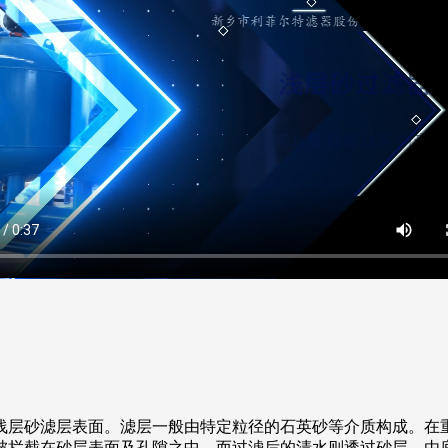
浅层砂滤层表面。滤层一般由特定粒径的石英砂等介质构成。在
被拦截在砂层表面及孔隙之中，而过滤后的清水则透过砂层，由