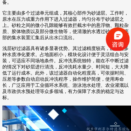
备。
它主要由多个过滤单元组成，其核心部件为砂滤层。工作时，
原水在压力或重力作用下进入过滤器，均匀分布于砂滤层之
上。砂粒之间的微小孔隙能够有效拦截水中的悬浮物、颗粒杂
质、胶体物质以及部分微生物等，使清澈的水透过砂层，经底
部的集水装置汇集后从出水口流出。
浅层砂过滤器具有诸多显著优势。其过滤精度较高，能满足多
种水质净化要求。占地面积小，模块化设计便于灵活组合与安
装，可适应不同场地条件。反冲洗系统独特，能在不中断过滤
的情况下对砂层进行清洗，反冲洗耗水量少、时间短，大大降
低了运行成本。此外，该过滤器自动化程度高，可依据时间、
压差等参数自动启动反冲洗程序，操作维护简便，使用寿命
长，广泛应用于工业循环水系统、游泳池水处理、农业灌溉以
及市政供水预处理等众多领域，有力保障了水质的稳定与达
标。