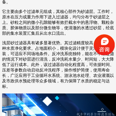
备。
它主要由多个过滤单元组成，其核心部件为砂滤层。工作时，
原水在压力或重力作用下进入过滤器，均匀分布于砂滤层之
上。砂粒之间的微小孔隙能够有效拦截水中的悬浮物、颗粒杂
质、胶体物质以及部分微生物等，使清澈的水透过砂层，经底
部的集水装置汇集后从出水口流出。
浅层砂过滤器具有诸多显著优势。其过滤精度较高，能满足多
种水质净化要求。占地面积小，模块化设计便于灵活组合与安
装，可适应不同场地条件。反冲洗系统独特，能在不中断过滤
的情况下对砂层进行清洗，反冲洗耗水量少、时间短，大大降
低了运行成本。此外，该过滤器自动化程度高，可依据时间、
压差等参数自动启动反冲洗程序，操作维护简便，使用寿命
长，广泛应用于工业循环水系统、游泳池水处理、农业灌溉以
及市政供水预处理等众多领域，有力保障了水质的稳定与达
标。