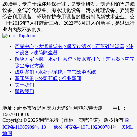
2008年，专注于流体环保行业，是专业研发、制造和销售过滤
设备、空气净化设备、海水淡化设备、污水处理设备、弃资源
综合利用设备、环境保护专用设备的股份制高新技术企业。公
司于2016年7月挂牌新三板、2022年6月进入创新层，是过滤行
业内为数不多的实...
产品中心
>
大流量滤芯
>
保安过滤器
>
石英砂过滤器
>
纯
水设备
>
滤筒除尘器
解决方案
>
钢厂水处理系统
>
废水零排放工艺方案
>
空气
除尘净化方案
成功案例
>
水处理系统
>
空气除尘系统
新闻资讯
>
公司新闻
>
行业新闻
关于我们
联系我们
地址：新乡市牧野区宏力大道9号利菲尔特大厦 手机：
15670413010
Copyright © 2025 利菲尔特（商标：海特净诺） 版权所有
豫
ICP备11005909号-13
豫公网安备41071102000704号
XML
地图