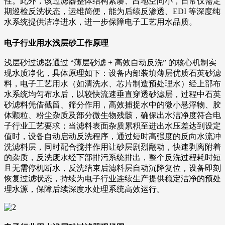
性。此外，该过滤器整体结构紧凑、占地空间小，日常仅需定
期巡检反洗状态，运维简便，能为后续反渗透、EDI 等深度纯
水系统提供洁净进水，进一步保障电子工艺用水品质。
电子行业用水浅层砂工作原理
浅层砂过滤器通过 “薄层砂滤 + 高效自动反洗” 的核心机制实
现水质净化，具体原理如下：设备内部装填薄层优质石英砂滤
料，电子工艺用水（如清洗水、芯片制造预处理水）经上部布
水系统均匀布水后，以较快流速垂直穿透砂滤层，过程中石英
砂滤料凭借截留、筛分作用，高效捕捉水中的微小悬浮物、胶
体颗粒、粉尘杂质及部分微生物残骸，确保出水洁净度符合电
子行业工艺要求；当滤料表面杂质累积至进出水压差达到设定
值时，设备自动启动反洗程序，通过短时高强度的反向水流冲
洗滤料层，同时配合搅拌作用让砂层剧烈翻动，快速剥离附着
的杂质，反洗废水经下部排污系统排出，整个反洗过程耗时短
且无需停机断水，反洗结束后滤料层自动沉降复位，设备即刻
恢复过滤状态，持续为电子行业连续生产提供稳定洁净的预处
理水源，保障后续深度水处理系统高效运行。