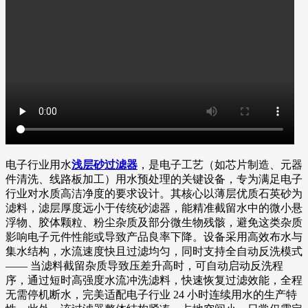
电子行业用水
浅层砂过滤器
，是电子工艺（如芯片制造、元器
件清洗、线路板加工）用水预处理的关键设备，专为满足电子
行业对水质高洁净度的要求设计。其核心以薄层优质石英砂为
滤料，滤层厚度远小于传统砂滤器，能精准截留水中的微小悬
浮物、胶体颗粒、粉尘杂质及部分微生物残骸，避免这类杂质
影响电子元件性能或导致产品良率下降。设备采用高效布水与
集水结构，水流速度快且过滤均匀，同时支持全自动反洗模式
—— 当滤料截留杂质导致压差升高时，可自动启动反洗程
序，通过短时高强度水流冲洗滤料，快速恢复过滤效能，全程
无需停机断水，完美适配电子行业 24 小时连续用水的生产特