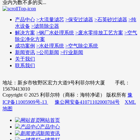
业内为数不多的实...
产品中心
>
大流量滤芯
>
保安过滤器
>
石英砂过滤器
>
纯
水设备
>
滤筒除尘器
解决方案
>
钢厂水处理系统
>
废水零排放工艺方案
>
空气
除尘净化方案
成功案例
>
水处理系统
>
空气除尘系统
新闻资讯
>
公司新闻
>
行业新闻
关于我们
联系我们
地址：新乡市牧野区宏力大道9号利菲尔特大厦 手机：
15670413010
Copyright © 2025 利菲尔特（商标：海特净诺） 版权所有
豫
ICP备11005909号-13
豫公网安备41071102000704号
XML
地图
网站首页
产品中心
新闻资讯
一键拨打