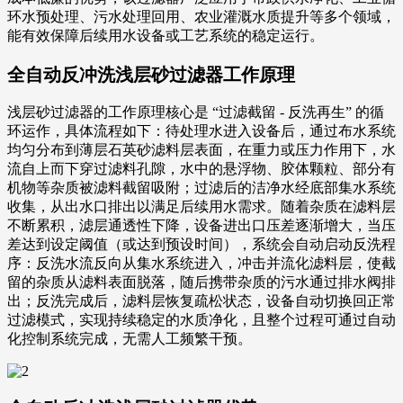
环水预处理、污水处理回用、农业灌溉水质提升等多个领域，
能有效保障后续用水设备或工艺系统的稳定运行。
全自动反冲洗浅层砂过滤器工作原理
浅层砂过滤器的工作原理核心是 “过滤截留 - 反洗再生” 的循
环运作，具体流程如下：待处理水进入设备后，通过布水系统
均匀分布到薄层石英砂滤料层表面，在重力或压力作用下，水
流自上而下穿过滤料孔隙，水中的悬浮物、胶体颗粒、部分有
机物等杂质被滤料截留吸附；过滤后的洁净水经底部集水系统
收集，从出水口排出以满足后续用水需求。随着杂质在滤料层
不断累积，滤层通透性下降，设备进出口压差逐渐增大，当压
差达到设定阈值（或达到预设时间），系统会自动启动反洗程
序：反洗水流反向从集水系统进入，冲击并流化滤料层，使截
留的杂质从滤料表面脱落，随后携带杂质的污水通过排水阀排
出；反洗完成后，滤料层恢复疏松状态，设备自动切换回正常
过滤模式，实现持续稳定的水质净化，且整个过程可通过自动
化控制系统完成，无需人工频繁干预。