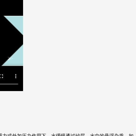
重力或外加压力作用下，水缓慢透过砂层。水中的悬浮杂质，如