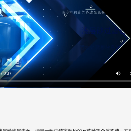
浅层砂滤层表面。滤层一般由特定粒径的石英砂等介质构成。在