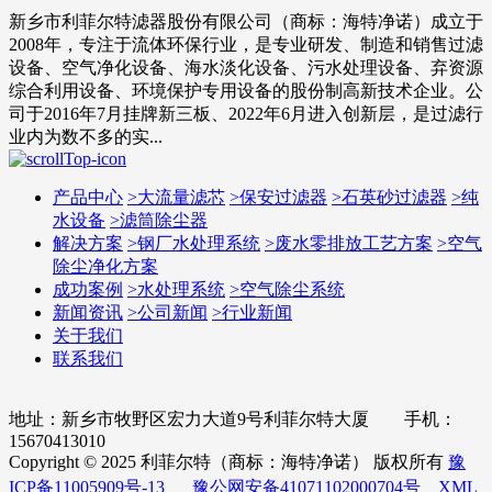
新乡市利菲尔特滤器股份有限公司（商标：海特净诺）成立于
2008年，专注于流体环保行业，是专业研发、制造和销售过滤
设备、空气净化设备、海水淡化设备、污水处理设备、弃资源
综合利用设备、环境保护专用设备的股份制高新技术企业。公
司于2016年7月挂牌新三板、2022年6月进入创新层，是过滤行
业内为数不多的实...
产品中心
>
大流量滤芯
>
保安过滤器
>
石英砂过滤器
>
纯
水设备
>
滤筒除尘器
解决方案
>
钢厂水处理系统
>
废水零排放工艺方案
>
空气
除尘净化方案
成功案例
>
水处理系统
>
空气除尘系统
新闻资讯
>
公司新闻
>
行业新闻
关于我们
联系我们
地址：新乡市牧野区宏力大道9号利菲尔特大厦 手机：
15670413010
Copyright © 2025 利菲尔特（商标：海特净诺） 版权所有
豫
ICP备11005909号-13
豫公网安备41071102000704号
XML