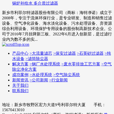
锅炉补给水 多介质过滤器
新乡市利菲尔特滤器股份有限公司（商标：海特净诺）成立于
2008年，专注于流体环保行业，是专业研发、制造和销售过滤
设备、空气净化设备、海水淡化设备、污水处理设备、弃资源
综合利用设备、环境保护专用设备的股份制高新技术企业。公
司于2016年7月挂牌新三板、2022年6月进入创新层，是过滤行
业内为数不多的实...
产品中心
>
大流量滤芯
>
保安过滤器
>
石英砂过滤器
>
纯
水设备
>
滤筒除尘器
解决方案
>
钢厂水处理系统
>
废水零排放工艺方案
>
空气
除尘净化方案
成功案例
>
水处理系统
>
空气除尘系统
新闻资讯
>
公司新闻
>
行业新闻
关于我们
联系我们
地址：新乡市牧野区宏力大道9号利菲尔特大厦 手机：
15670413010