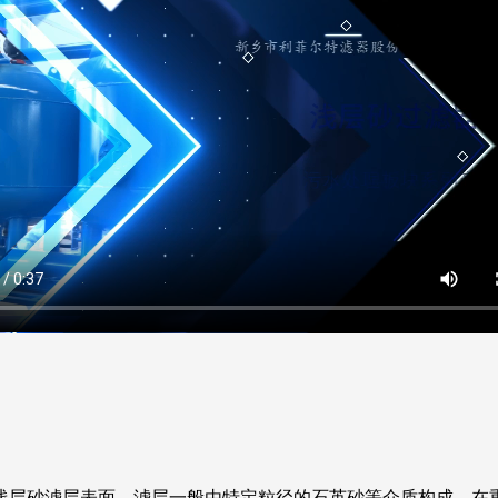
浅层砂滤层表面。滤层一般由特定粒径的石英砂等介质构成。在