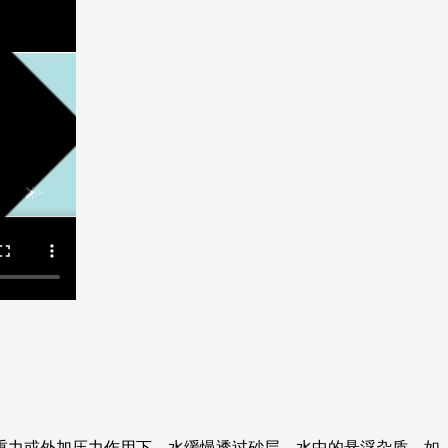
重力或外加压力作用下，水缓慢透过砂层。水中的悬浮杂质，如