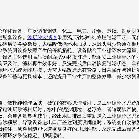
心净化设备，广泛适配钢铁、化工、电力、冶金、造纸、制药等
键配套设备。
浅层砂过滤器
采用浅层砂滤料纯物理过滤工艺，无
垢碎屑等各类杂质，大幅降低循环水浊度，从源头减少杂质在循
少系统因设备故障产生的停机损耗。设备贴合工业循环水大流量
；设备主体选用高品质耐腐抗蚀材质打造，能耐受工业循环水的
响应及时、滤料再生效果好，反洗完成后自动恢复过滤状态，全
循环水系统无缝对接，无需大幅改造原有管路，日常操作与维护
设备维修与更换成本，还能提升工业生产的整体效率，减少水资
质，依托纯物理筛滤、截留的核心原理设计，是工业循环水系统
穿过浅层砂滤料层时，水中的泥沙颗粒、悬浮物、管道腐蚀产物
低、杂质含量显著减少，经出水口排出后重新送入工业循环水系
持续积累，导致设备进出口压差达到预设阈值时，系统会自动触
出罐体，滤料层随即快速恢复良好的过滤性能，反洗完成后设备
业循环水系统稳定、顺畅运转。