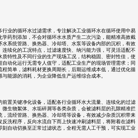
多行业的循环水过滤需求，专注解决工业循环水在循环使用中易
化学药剂添加，不会对循环水水质产生二次污染，能精准高效截
环水系统管路、换热器、冷却塔、水泵等设备内部的沉积，有效
、连续化的工况特点，过滤速度快、纳污能力强，可灵活适配不
水质特性及不同行业的生产现场工况，结构稳固、密封性佳，使
程自动化运行无需专人值守，适配工业生产的现场管理需求；同
流程简单，滤料耗材更换周期长，后期运维成本低，通过优化循
源与能源的消耗，为企业降低生产运维综合成本。
的前置关键净化设备，适配各行业循环水大流量、连续化的过滤
、微生物絮体、水垢碎屑等各类杂质，会被滤料层的孔隙精准拦
统，流经管路、换热器、冷却塔等设备，有效减少杂质沉积带来
发反洗程序，反向水流自下而上快速冲刷滤料层，将附着在滤料
即刻自动切换至正常过滤状态，全程无需人工干预，可实现工业