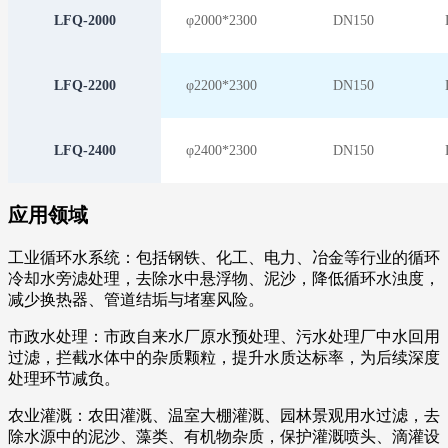
LFQ-2000
φ2000*2300
D
N150
LFQ-2200
φ2200*2300
D
N150
LFQ-2400
φ2400*2300
D
N150
应用领域
工业循环水系统：包括钢铁、化工、电力、冶金等行业的循环
冷却水旁滤处理，去除水中悬浮物、泥沙，降低循环水浊度，
减少换热器、管道结垢与堵塞风险。
市政水处理：市政自来水厂原水预处理、污水处理厂中水回用
过滤，拦截水体中的杂质颗粒，提升水质达标率，为后续深度
处理环节减负。
农业灌溉：农田灌溉、温室大棚灌溉、园林景观用水过滤，去
除水源中的泥沙、藻类、有机物杂质，保护灌溉喷头、滴灌设