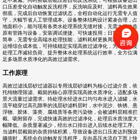
定不衰减。同时搭载智能压差自动反洗系统，可根据设备进出
口压差变化自动触发反洗程序，反洗响应及时、滤料再生效果
彻底，完成后自动恢复过滤状态，全程自动化运行无需专人值
守，大幅节省人工管理成本。设备整体结构设计紧凑合理，占
地面积小，能与现有各类水处理系统无缝对接，无需大幅改造
原有管路与设备，安装调试便捷、可快速投用；日常运维操作
简单，无需专业高端水处理技能，滤料耗材更换周期长，后期
运维综合成本低，可持续稳定实现高效过滤净化，为后续深度
处理工序减轻负荷、提升整体水处理系统运行效率，全方位满
足多场景水质净化的高效过滤需求。
工作原理
高效过滤浅层砂过滤器以专用浅层砂滤料为核心过滤介质，依
托纯物理筛滤、截留的核心原理实现高效水质净化，适配多场
景大流量过滤需求。待处理水经进水口均匀布水进入滤罐，水
流平稳穿过高孔隙率的浅层砂滤料层时，水中泥沙、铁锈、悬
浮物、胶体、藻类、腐殖质等各类污染物，会被滤料层精准拦
截、吸附留存，完成快速高效的过滤净化，处理后水质浊度大
幅降低、杂质显著减少，经出水口排出进入后续水处理工序。
当滤料层截留的杂质持续积累，导致设备进出口压差达到预设
阈值时，系统会自动触发反洗程序，反向高压水流自下而上快