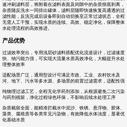
速冲刷滤料层，将附着在滤料表面及间隙中的杂质彻底剥离，
杂质随反洗水一同排出罐体，滤料层随即快速恢复高通透的过
滤性能，反洗完成后设备即刻自动切换至正常过滤状态，全程
无需人工干预，实现水质的连续、高效、稳定净化，保障整体
水处理流程的高效推进。
产品优势
过滤效率突出，专用浅层砂滤料搭配优化流道设计，过滤速度
快、纳污能力强，可实现大流量水质高效净化，大幅提升水处
理整体效率
适配场景广泛，通用型设计可满足市政、工业、农村饮水及
河、地下、污水等多水源、多场景的前置过滤需求，适配性强
纯物理过滤工艺，全程无化学药剂添加，从根源避免二次污染
与药剂残留，净化过程绿色环保，不影响后续水处理工序
杂质截留全面，能精准拦截水中泥沙、铁锈、悬浮物、胶体、
藻类、腐殖质等各类常见污染物，有效降低水体浊度，显著优
化基础水质