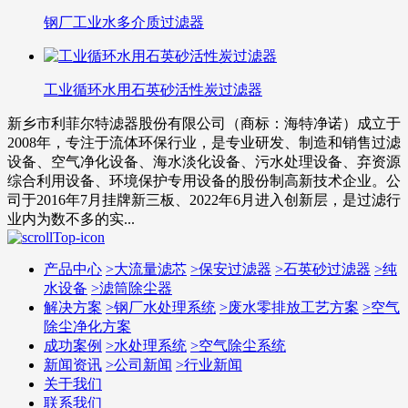
钢厂工业水多介质过滤器
工业循环水用石英砂活性炭过滤器
新乡市利菲尔特滤器股份有限公司（商标：海特净诺）成立于
2008年，专注于流体环保行业，是专业研发、制造和销售过滤
设备、空气净化设备、海水淡化设备、污水处理设备、弃资源
综合利用设备、环境保护专用设备的股份制高新技术企业。公
司于2016年7月挂牌新三板、2022年6月进入创新层，是过滤行
业内为数不多的实...
产品中心
>
大流量滤芯
>
保安过滤器
>
石英砂过滤器
>
纯
水设备
>
滤筒除尘器
解决方案
>
钢厂水处理系统
>
废水零排放工艺方案
>
空气
除尘净化方案
成功案例
>
水处理系统
>
空气除尘系统
新闻资讯
>
公司新闻
>
行业新闻
关于我们
联系我们