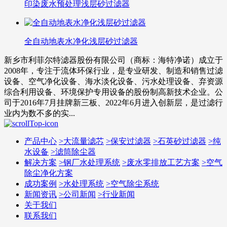
印染废水预处理浅层砂过滤器
全自动地表水净化浅层砂过滤器
新乡市利菲尔特滤器股份有限公司（商标：海特净诺）成立于
2008年，专注于流体环保行业，是专业研发、制造和销售过滤
设备、空气净化设备、海水淡化设备、污水处理设备、弃资源
综合利用设备、环境保护专用设备的股份制高新技术企业。公
司于2016年7月挂牌新三板、2022年6月进入创新层，是过滤行
业内为数不多的实...
产品中心
>
大流量滤芯
>
保安过滤器
>
石英砂过滤器
>
纯
水设备
>
滤筒除尘器
解决方案
>
钢厂水处理系统
>
废水零排放工艺方案
>
空气
除尘净化方案
成功案例
>
水处理系统
>
空气除尘系统
新闻资讯
>
公司新闻
>
行业新闻
关于我们
联系我们