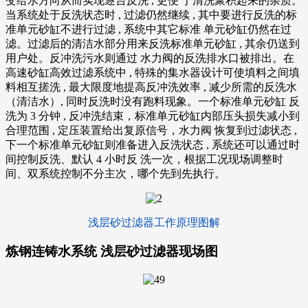
变给水方向从而实现逐台反洗 , 更便 于清洗聚积起来的杂质。
当系统处于反洗状态时 , 过滤仍然继续 , 其中要进行反洗的标
准单元砂缸不进行过滤 , 系统中其它标准 单元砂缸仍然在过
滤。过滤后的清洁水部分用来反洗标准单元砂缸 , 其余仍送到
用户处。反冲洗污水则通过 水力阀的反洗排水口被排出。在
高速砂缸高效过滤系统中 , 特殊的集水器设计可使填料之间填
料相互搓洗 , 最大限度地提高反冲洗效率 , 减少所需的反洗水
（清洁水）, 同时反洗时没有跑料现象。一个标准单元砂缸 反
洗为 3 分钟 , 反冲洗结束，标准单元砂缸内部压头损失减小到
合理范围 , 定压装置给出复原信号，水力阀 恢复到过滤状态 ,
下一个标准单元砂缸则准备进入反洗状态 , 系统还可以通过时
间控制反洗、默认 4 小时反 洗一次，根据工况现场调整时
间、双系统控制不分主次，哪个先到先执行。
浅层砂过滤器工作原理图解
炼钢连铸水系统 浅层砂过滤器现场图