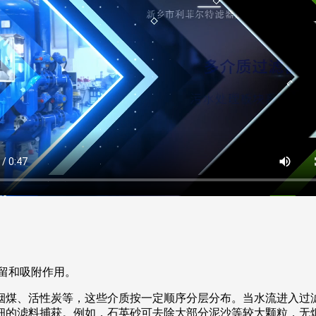
留和吸附作用。
烟煤、活性炭等，这些介质按一定顺序分层分布。当水流进入过
细的滤料捕获。例如，石英砂可去除大部分泥沙等较大颗粒，无