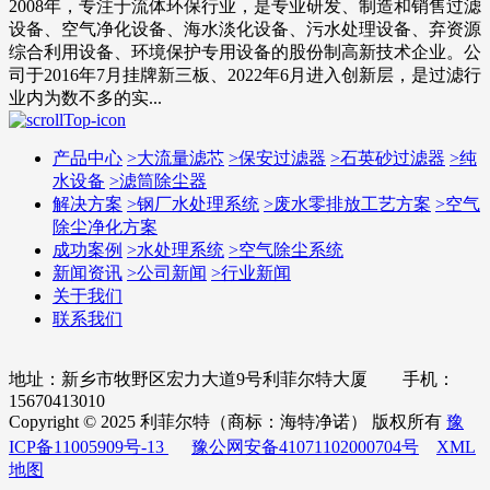
2008年，专注于流体环保行业，是专业研发、制造和销售过滤
设备、空气净化设备、海水淡化设备、污水处理设备、弃资源
综合利用设备、环境保护专用设备的股份制高新技术企业。公
司于2016年7月挂牌新三板、2022年6月进入创新层，是过滤行
业内为数不多的实...
产品中心
>
大流量滤芯
>
保安过滤器
>
石英砂过滤器
>
纯
水设备
>
滤筒除尘器
解决方案
>
钢厂水处理系统
>
废水零排放工艺方案
>
空气
除尘净化方案
成功案例
>
水处理系统
>
空气除尘系统
新闻资讯
>
公司新闻
>
行业新闻
关于我们
联系我们
地址：新乡市牧野区宏力大道9号利菲尔特大厦 手机：
15670413010
Copyright © 2025 利菲尔特（商标：海特净诺） 版权所有
豫
ICP备11005909号-13
豫公网安备41071102000704号
XML
地图