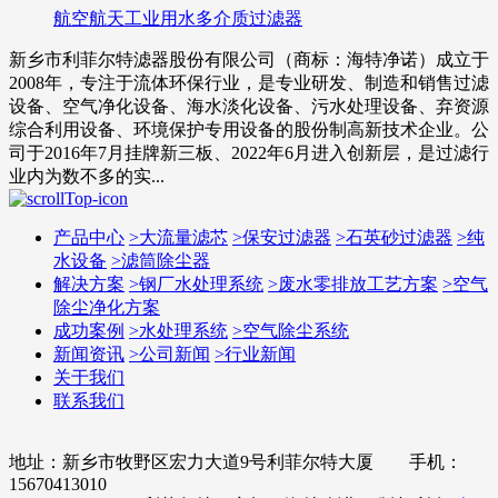
航空航天工业用水多介质过滤器
新乡市利菲尔特滤器股份有限公司（商标：海特净诺）成立于
2008年，专注于流体环保行业，是专业研发、制造和销售过滤
设备、空气净化设备、海水淡化设备、污水处理设备、弃资源
综合利用设备、环境保护专用设备的股份制高新技术企业。公
司于2016年7月挂牌新三板、2022年6月进入创新层，是过滤行
业内为数不多的实...
产品中心
>
大流量滤芯
>
保安过滤器
>
石英砂过滤器
>
纯
水设备
>
滤筒除尘器
解决方案
>
钢厂水处理系统
>
废水零排放工艺方案
>
空气
除尘净化方案
成功案例
>
水处理系统
>
空气除尘系统
新闻资讯
>
公司新闻
>
行业新闻
关于我们
联系我们
地址：新乡市牧野区宏力大道9号利菲尔特大厦 手机：
15670413010