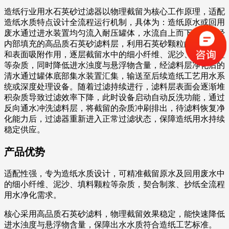
造纸行业用水石英砂过滤器以物理截留为核心工作原理，适配
造纸水质特点设计全流程运行机制，具体为：造纸原水或回用
废水通过进水装置均匀流入耐压罐体，水流自上而下平稳流经
内部填充的高品质石英砂滤料层，利用石英砂颗粒的孔隙结构
和表面吸附作用，逐层截留水中的细小纤维、泥沙、填料颗粒
等杂质，同时降低进水浊度与悬浮物含量，经滤料层净化后的
清水通过罐体底部集水装置汇集，输送至后续造纸工艺用水系
统或深度处理设备。随着过滤持续进行，滤料层表面会逐渐堆
积杂质导致过滤效率下降，此时设备启动自动反洗功能，通过
反向通水冲洗滤料层，将截留的杂质冲刷排出，待滤料恢复净
化能力后，过滤器重新进入正常过滤状态，保障造纸用水持续
稳定供应。
产品优势
适配性强，专为造纸水质设计，可精准截留原水及回用废水中
的细小纤维、泥沙、填料颗粒等杂质，契合制浆、抄纸全流程
用水净化需求。
核心采用高品质石英砂滤料，物理截留效果稳定，能快速降低
进水浊度与悬浮物含量，保障出水水质符合造纸工艺标准。