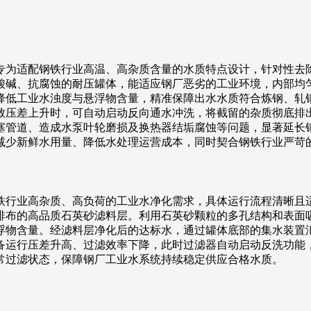
专为适配钢铁行业高温、高杂质含量的水质特点设计，针对性去
酸碱、抗腐蚀的耐压罐体，能适应钢厂恶劣的工业环境，内部均
降低工业水浊度与悬浮物含量，精准保障出水水质符合炼钢、轧
致压差上升时，可自动启动反向通水冲洗，将截留的杂质彻底排
塞管道、造成水泵叶轮磨损及换热器结垢腐蚀等问题，显著延长
减少新鲜水用量、降低水处理运营成本，同时契合钢铁行业严苛
铁行业高杂质、高负荷的工业水净化需求，具体运行流程清晰且
排布的高品质石英砂滤料层。利用石英砂颗粒的多孔结构和表面
浮物含量。经滤料层净化后的达标水，通过罐体底部的集水装置
备运行压差升高、过滤效率下降，此时过滤器自动启动反洗功能
常过滤状态，保障钢厂工业水系统持续稳定供应合格水质。