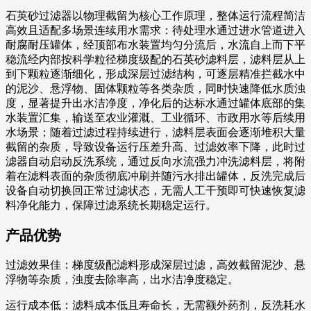
石英砂过滤器以物理截留为核心工作原理，整体运行流程简洁
高效且适配多场景连续用水需求：待处理水通过进水管道进入
耐腐耐压罐体，经顶部布水装置均匀分流后，水流自上而下平
稳流经内部按科学粒径梯度级配的石英砂滤料层，滤料层从上
到下颗粒逐渐细化，形成深层过滤结构，可逐层精准拦截水中
的泥沙、悬浮物、固体颗粒等各类杂质，同时快速降低水质浊
度，显著提升出水洁净度，净化后的达标水通过罐体底部的集
水装置汇集，输送至农业灌溉、工业循环、市政用水等后续用
水场景；随着过滤过程持续进行，滤料层表面会逐渐堆积大量
截留的杂质，导致设备运行压差升高、过滤效率下降，此时过
滤器自动启动反洗系统，通过反向水流强力冲洗滤料层，将附
着在滤料表面的杂质彻底冲刷并随污水排出罐体，反洗完成后
设备自动切换回正常过滤状态，无需人工干预即可快速恢复滤
料净化能力，保障过滤系统长期稳定运行。
产品优势
过滤效果佳：梯度级配滤料形成深层过滤，高效截留泥沙、悬
浮物等杂质，浊度去除率高，出水洁净度稳定。
运行成本低：滤料成本低且寿命长，无需额外药剂，反洗耗水