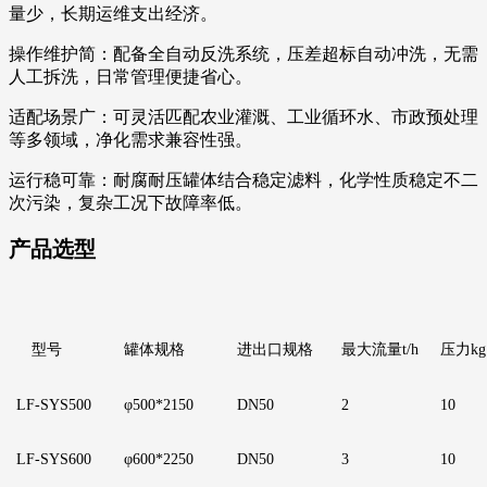
量少，长期运维支出经济。
操作维护简：配备全自动反洗系统，压差超标自动冲洗，无需
人工拆洗，日常管理便捷省心。
适配场景广：可灵活匹配农业灌溉、工业循环水、市政预处理
等多领域，净化需求兼容性强。
运行稳可靠：耐腐耐压罐体结合稳定滤料，化学性质稳定不二
次污染，复杂工况下故障率低。
产品选型
型号
罐体规格
进出口规格
最大流量
t/h
压力
kg
LF
-SYS500
φ500*2150
DN50
2
1
0
LF
-SYS600
φ600*2250
D
N50
3
1
0