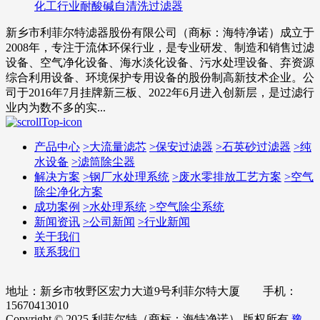
化工行业耐酸碱自清洗过滤器
新乡市利菲尔特滤器股份有限公司（商标：海特净诺）成立于
2008年，专注于流体环保行业，是专业研发、制造和销售过滤
设备、空气净化设备、海水淡化设备、污水处理设备、弃资源
综合利用设备、环境保护专用设备的股份制高新技术企业。公
司于2016年7月挂牌新三板、2022年6月进入创新层，是过滤行
业内为数不多的实...
产品中心
>
大流量滤芯
>
保安过滤器
>
石英砂过滤器
>
纯
水设备
>
滤筒除尘器
解决方案
>
钢厂水处理系统
>
废水零排放工艺方案
>
空气
除尘净化方案
成功案例
>
水处理系统
>
空气除尘系统
新闻资讯
>
公司新闻
>
行业新闻
关于我们
联系我们
地址：新乡市牧野区宏力大道9号利菲尔特大厦 手机：
15670413010
Copyright © 2025 利菲尔特（商标：海特净诺） 版权所有
豫