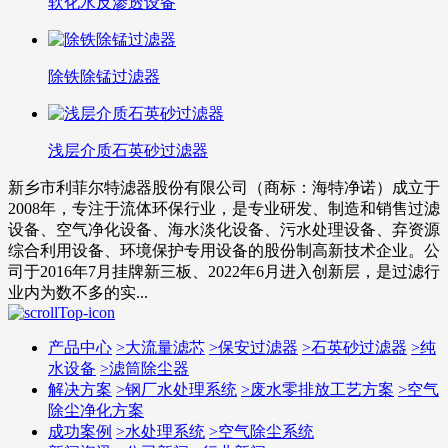
软化水反渗透设备
除铁除锰过滤器
浅层介质石英砂过滤器
新乡市利菲尔特滤器股份有限公司（商标：海特净诺）成立于
2008年，专注于流体环保行业，是专业研发、制造和销售过滤
设备、空气净化设备、海水淡化设备、污水处理设备、弃资源
综合利用设备、环境保护专用设备的股份制高新技术企业。公
司于2016年7月挂牌新三板、2022年6月进入创新层，是过滤行
业内为数不多的实...
产品中心
>
大流量滤芯
>
保安过滤器
>
石英砂过滤器
>
纯
水设备
>
滤筒除尘器
解决方案
>
钢厂水处理系统
>
废水零排放工艺方案
>
空气
除尘净化方案
成功案例
>
水处理系统
>
空气除尘系统