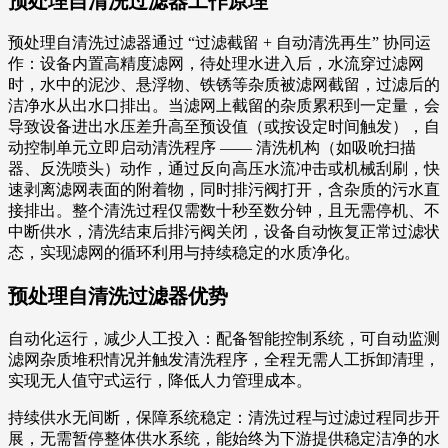
预处理自清洗过滤器工作原理
预处理自清洗过滤器通过 “过滤截留 + 自动清洗再生” 协同运
作：设备内置高精度滤网，待处理水进入后，水流穿过滤网
时，水中的泥沙、悬浮物、铁锈等杂质被滤网截留，过滤后的
洁净水从出水口排出。当滤网上截留的杂质累积到一定量，会
导致设备进出水压差升高至预设值（或按设定时间触发），自
动控制单元立即启动清洗程序 —— 清洗机构（如吸吮扫描
器、反洗喷头）动作，通过反向高压水流冲击或机械刮刷，快
速剥离滤网表面的附着物，同时排污阀打开，含杂质的污水直
接排出。整个清洗过程仅需数十秒至数分钟，且无需停机、不
中断供水，清洗结束后排污阀关闭，设备自动恢复正常过滤状
态，实现滤网的循环利用与持续稳定的水质净化。
预处理自清洗过滤器优势
自动化运行，减少人工投入：配备智能控制系统，可自动监测
滤网杂质堆积情况并触发清洗程序，全程无需人工拆卸清理，
实现无人值守式运行，降低人力管理成本。
持续供水无间断，保障系统稳定：清洗过程与过滤过程同步开
展，无需暂停整体供水系统，能始终为下游提供稳定洁净的水