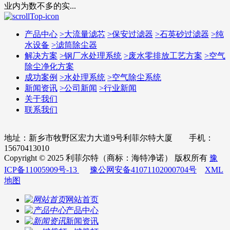
业内为数不多的实...
产品中心
>
大流量滤芯
>
保安过滤器
>
石英砂过滤器
>
纯
水设备
>
滤筒除尘器
解决方案
>
钢厂水处理系统
>
废水零排放工艺方案
>
空气
除尘净化方案
成功案例
>
水处理系统
>
空气除尘系统
新闻资讯
>
公司新闻
>
行业新闻
关于我们
联系我们
地址：新乡市牧野区宏力大道9号利菲尔特大厦 手机：
15670413010
Copyright © 2025 利菲尔特（商标：海特净诺） 版权所有
豫
ICP备11005909号-13
豫公网安备41071102000704号
XML
地图
网站首页
产品中心
新闻资讯