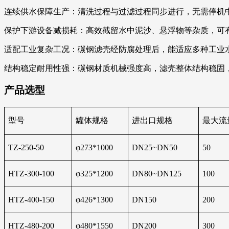
连续供水保障生产：清洗过程与过滤过程同步进行，无需停机
保护下游设备减损耗：高效截留水中泥沙、悬浮物等杂质，可
适配工业复杂工况：碳钢滤壳经防腐处理后，能适应多种工业
结构稳定耐用性强：碳钢材质机械强度高，滤壳整体结构稳固
产品选型
型号
罐体规格
进出口规格
最大流量
TZ-250-50
φ273*1000
DN25~DN50
50
HTZ-300-100
φ325*1200
DN80~DN125
100
HTZ-400-150
φ426*1300
DN150
200
HTZ-480-200
φ480*1550
DN200
300