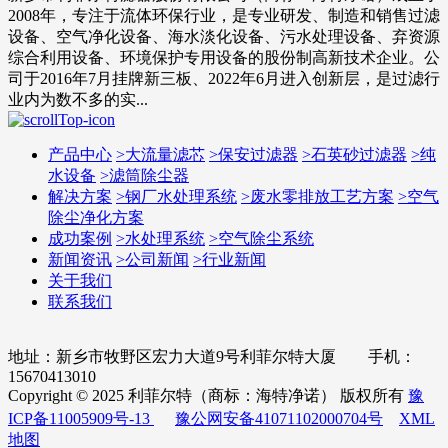
2008年，专注于流体环保行业，是专业研发、制造和销售过滤
设备、空气净化设备、海水淡化设备、污水处理设备、弃资源
综合利用设备、环境保护专用设备的股份制高新技术企业。公
司于2016年7月挂牌新三板、2022年6月进入创新层，是过滤行
业内为数不多的实...
产品中心
>
大流量滤芯
>
保安过滤器
>
石英砂过滤器
>
纯
水设备
>
滤筒除尘器
解决方案
>
钢厂水处理系统
>
废水零排放工艺方案
>
空气
除尘净化方案
成功案例
>
水处理系统
>
空气除尘系统
新闻资讯
>
公司新闻
>
行业新闻
关于我们
联系我们
地址：新乡市牧野区宏力大道9号利菲尔特大厦 手机：
15670413010
Copyright © 2025 利菲尔特（商标：海特净诺） 版权所有
豫
ICP备11005909号-13
豫公网安备41071102000704号
XML
地图