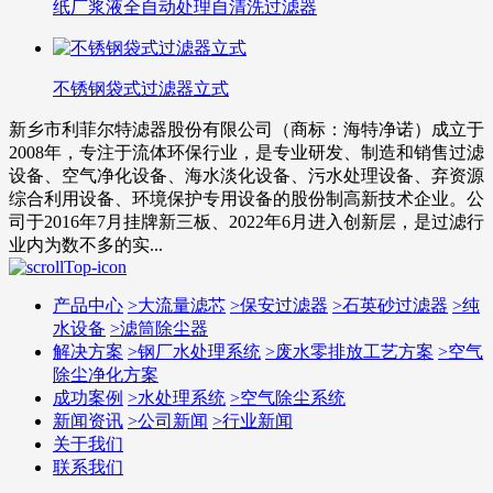
纸厂浆液全自动处理自清洗过滤器
不锈钢袋式过滤器立式
新乡市利菲尔特滤器股份有限公司（商标：海特净诺）成立于
2008年，专注于流体环保行业，是专业研发、制造和销售过滤
设备、空气净化设备、海水淡化设备、污水处理设备、弃资源
综合利用设备、环境保护专用设备的股份制高新技术企业。公
司于2016年7月挂牌新三板、2022年6月进入创新层，是过滤行
业内为数不多的实...
产品中心
>
大流量滤芯
>
保安过滤器
>
石英砂过滤器
>
纯
水设备
>
滤筒除尘器
解决方案
>
钢厂水处理系统
>
废水零排放工艺方案
>
空气
除尘净化方案
成功案例
>
水处理系统
>
空气除尘系统
新闻资讯
>
公司新闻
>
行业新闻
关于我们
联系我们