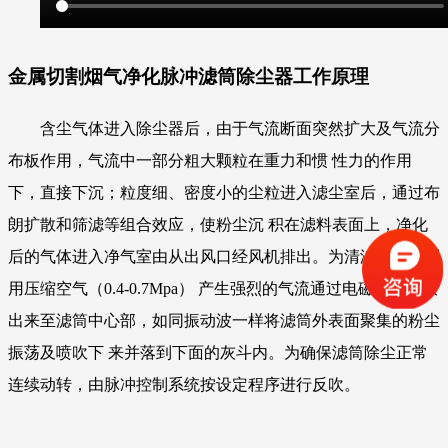
金属切割烟气净化脉冲滤筒除尘器工作原理
含尘气体进入除尘器后，由于气流断面突然扩大及气流分
布板作用，气流中一部分粗大颗粒在重力和惯 性力的作用
下，直接下沉；粒度细、密度小的尘粒进入滤尘室后，通过布
朗扩散和筛滤等组合效应，使粉尘沉 积在滤料表面上，净化
后的气体进入净气室由从出风口经风机排出。为清洁滤筒，利
用压缩空气（0.4-0.7Mpa） 产生强烈的气流通过电磁阀门释放
出来至滤筒中心部，如同振动波一样将滤筒外表面聚集的粉尘
振荡及喷吹下 来并落到下面的灰斗内。为确保滤筒除尘正常
连续动转，由脉冲控制系统按设定程序进行反吹。