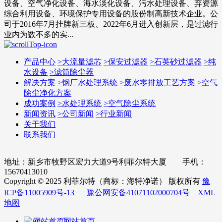
设备、空气净化设备、海水淡化设备、污水处理设备、弃资源
综合利用设备、环境保护专用设备的股份制高新技术企业。公
司于2016年7月挂牌新三板、2022年6月进入创新层，是过滤行
业内为数不多的实...
产品中心
>
大流量滤芯
>
保安过滤器
>
石英砂过滤器
>
纯
水设备
>
滤筒除尘器
解决方案
>
钢厂水处理系统
>
废水零排放工艺方案
>
空气
除尘净化方案
成功案例
>
水处理系统
>
空气除尘系统
新闻资讯
>
公司新闻
>
行业新闻
关于我们
联系我们
地址：新乡市牧野区宏力大道9号利菲尔特大厦 手机：
15670413010
Copyright © 2025 利菲尔特（商标：海特净诺） 版权所有
豫
ICP备11005909号-13
豫公网安备41071102000704号
XML
地图
网站首页