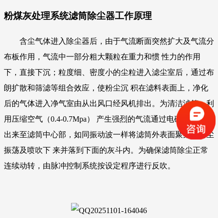
粉煤灰处理系统滤筒除尘器工作原理
含尘气体进入除尘器后，由于气流断面突然扩大及气流分
布板作用，气流中一部分粗大颗粒在重力和惯 性力的作用
下，直接下沉；粒度细、密度小的尘粒进入滤尘室后，通过布
朗扩散和筛滤等组合效应，使粉尘沉 积在滤料表面上，净化
后的气体进入净气室由从出风口经风机排出。为清洁滤筒，利
用压缩空气（0.4-0.7Mpa） 产生强烈的气流通过电磁阀门释放
出来至滤筒中心部，如同振动波一样将滤筒外表面聚集的粉尘
振荡及喷吹下 来并落到下面的灰斗内。为确保滤筒除尘正常
连续动转，由脉冲控制系统按设定程序进行反吹。