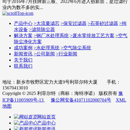
司于2016年7月挂牌新三板、2022年6月进入创新层，是过滤行
业内为数不多的实...
产品中心
>
大流量滤芯
>
保安过滤器
>
石英砂过滤器
>
纯
水设备
>
滤筒除尘器
解决方案
>
钢厂水处理系统
>
废水零排放工艺方案
>
空气
除尘净化方案
成功案例
>
水处理系统
>
空气除尘系统
新闻资讯
>
公司新闻
>
行业新闻
关于我们
联系我们
地址：新乡市牧野区宏力大道9号利菲尔特大厦 手机：
15670413010
Copyright © 2025 利菲尔特（商标：海特净诺） 版权所有
豫
ICP备11005909号-13
豫公网安备41071102000704号
XML
地图
网站首页
产品中心
新闻资讯