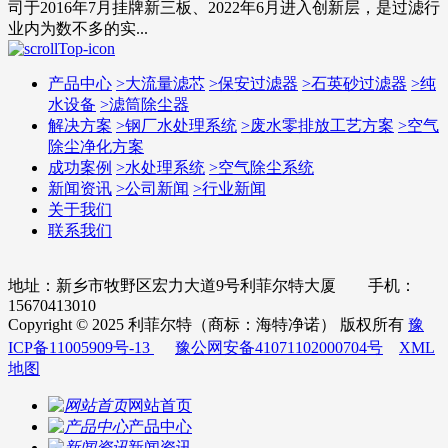
司于2016年7月挂牌新三板、2022年6月进入创新层，是过滤行
业内为数不多的实...
产品中心
>
大流量滤芯
>
保安过滤器
>
石英砂过滤器
>
纯
水设备
>
滤筒除尘器
解决方案
>
钢厂水处理系统
>
废水零排放工艺方案
>
空气
除尘净化方案
成功案例
>
水处理系统
>
空气除尘系统
新闻资讯
>
公司新闻
>
行业新闻
关于我们
联系我们
地址：新乡市牧野区宏力大道9号利菲尔特大厦 手机：
15670413010
Copyright © 2025 利菲尔特（商标：海特净诺） 版权所有
豫
ICP备11005909号-13
豫公网安备41071102000704号
XML
地图
网站首页
产品中心
新闻资讯