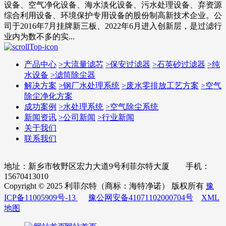
设备、空气净化设备、海水淡化设备、污水处理设备、弃资源
综合利用设备、环境保护专用设备的股份制高新技术企业。公
司于2016年7月挂牌新三板、2022年6月进入创新层，是过滤行
业内为数不多的实...
产品中心
>
大流量滤芯
>
保安过滤器
>
石英砂过滤器
>
纯
水设备
>
滤筒除尘器
解决方案
>
钢厂水处理系统
>
废水零排放工艺方案
>
空气
除尘净化方案
成功案例
>
水处理系统
>
空气除尘系统
新闻资讯
>
公司新闻
>
行业新闻
关于我们
联系我们
地址：新乡市牧野区宏力大道9号利菲尔特大厦 手机：
15670413010
Copyright © 2025 利菲尔特（商标：海特净诺） 版权所有
豫
ICP备11005909号-13
豫公网安备41071102000704号
XML
地图