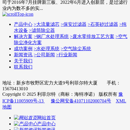
司于2016年7月挂牌新三板、2022年6月进入创新层，是过滤行
业内为数不多的实...
产品中心
>
大流量滤芯
>
保安过滤器
>
石英砂过滤器
>
纯
水设备
>
滤筒除尘器
解决方案
>
钢厂水处理系统
>
废水零排放工艺方案
>
空气
除尘净化方案
成功案例
>
水处理系统
>
空气除尘系统
新闻资讯
>
公司新闻
>
行业新闻
关于我们
联系我们
地址：新乡市牧野区宏力大道9号利菲尔特大厦 手机：
15670413010
Copyright © 2025 利菲尔特（商标：海特净诺） 版权所有
豫
ICP备11005909号-13
豫公网安备41071102000704号
XML
地图
网站首页
产品中心
新闻资讯