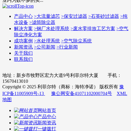
业内为数不多的实...
产品中心
>
大流量滤芯
>
保安过滤器
>
石英砂过滤器
>
纯
水设备
>
滤筒除尘器
解决方案
>
钢厂水处理系统
>
废水零排放工艺方案
>
空气
除尘净化方案
成功案例
>
水处理系统
>
空气除尘系统
新闻资讯
>
公司新闻
>
行业新闻
关于我们
联系我们
地址：新乡市牧野区宏力大道9号利菲尔特大厦 手机：
15670413010
Copyright © 2025 利菲尔特（商标：海特净诺） 版权所有
豫
ICP备11005909号-13
豫公网安备41071102000704号
XML
地图
网站首页
产品中心
新闻资讯
一键拨打