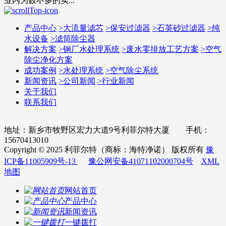
业内为数不多的实...
产品中心
>
大流量滤芯
>
保安过滤器
>
石英砂过滤器
>
纯
水设备
>
滤筒除尘器
解决方案
>
钢厂水处理系统
>
废水零排放工艺方案
>
空气
除尘净化方案
成功案例
>
水处理系统
>
空气除尘系统
新闻资讯
>
公司新闻
>
行业新闻
关于我们
联系我们
地址：新乡市牧野区宏力大道9号利菲尔特大厦 手机：
15670413010
Copyright © 2025 利菲尔特（商标：海特净诺） 版权所有
豫
ICP备11005909号-13
豫公网安备41071102000704号
XML
地图
网站首页
产品中心
新闻资讯
一键拨打