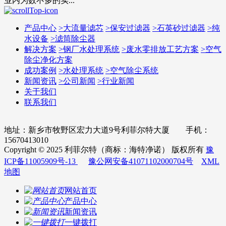
业内为数不多的实...
产品中心
>
大流量滤芯
>
保安过滤器
>
石英砂过滤器
>
纯
水设备
>
滤筒除尘器
解决方案
>
钢厂水处理系统
>
废水零排放工艺方案
>
空气
除尘净化方案
成功案例
>
水处理系统
>
空气除尘系统
新闻资讯
>
公司新闻
>
行业新闻
关于我们
联系我们
地址：新乡市牧野区宏力大道9号利菲尔特大厦 手机：
15670413010
Copyright © 2025 利菲尔特（商标：海特净诺） 版权所有
豫
ICP备11005909号-13
豫公网安备41071102000704号
XML
地图
网站首页
产品中心
新闻资讯
一键拨打