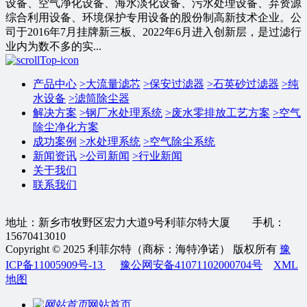
设备、空气净化设备、海水淡化设备、污水处理设备、弃资源
综合利用设备、环境保护专用设备的股份制高新技术企业。公
司于2016年7月挂牌新三板、2022年6月进入创新层，是过滤行
业内为数不多的实...
产品中心
>
大流量滤芯
>
保安过滤器
>
石英砂过滤器
>
纯
水设备
>
滤筒除尘器
解决方案
>
钢厂水处理系统
>
废水零排放工艺方案
>
空气
除尘净化方案
成功案例
>
水处理系统
>
空气除尘系统
新闻资讯
>
公司新闻
>
行业新闻
关于我们
联系我们
地址：新乡市牧野区宏力大道9号利菲尔特大厦 手机：
15670413010
Copyright © 2025 利菲尔特（商标：海特净诺） 版权所有
豫
ICP备11005909号-13
豫公网安备41071102000704号
XML
地图
网站首页