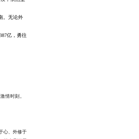
南。无论外
87亿，勇往
的激情时刻。
。
于心、外修于