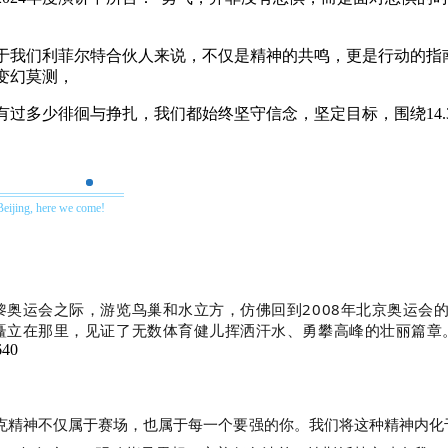
于我们利菲尔特合伙人来说，不仅是精神的共鸣，更是行动的指
变幻莫测，
有过多少徘徊与挣扎，我们都始终坚守信念，坚定目标，围绕14.3
Beijing, here we come!
黎奥运会之际，游览鸟巢和水立方，仿佛回到2008年北京奥运会
矗立在那里，见证了无数体育健儿挥洒汗水、勇攀高峰的壮丽篇章
克精神不仅属于赛场，也属于每一个要强的你。我们将这种精神内化