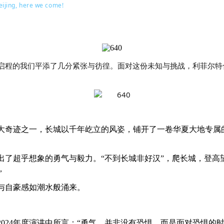
eijing, here we come!
启程的我们平添了几分紧张与彷徨。面对这份未知与挑战，利菲尔特
大奇迹之一，长城以千年屹立的风姿，铺开了一卷华夏大地专属
出了超乎想象的勇气与毅力。“不到长城非好汉”，爬长城，登高
，
与自豪感如潮水般涌来。
2024年度演讲中所言：“勇气，并非没有恐惧，而是面对恐惧的