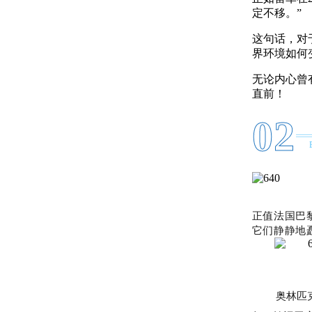
定不移。”
这句话，对
界环境如何
无论内心曾
直前！
0
2
正值法国巴
它们静静地
奥林匹