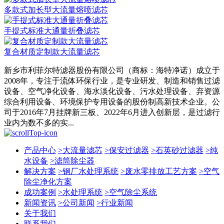
多款式加长型大流量熔喷滤芯
手提式标准大通量折叠滤芯
复合材质定制款大流量滤芯
新乡市利菲尔特滤器股份有限公司（商标：海特净诺）成立于
2008年，专注于流体环保行业，是专业研发、制造和销售过滤
设备、空气净化设备、海水淡化设备、污水处理设备、弃资源
综合利用设备、环境保护专用设备的股份制高新技术企业。公
司于2016年7月挂牌新三板、2022年6月进入创新层，是过滤行
业内为数不多的实...
产品中心
>
大流量滤芯
>
保安过滤器
>
石英砂过滤器
>
纯
水设备
>
滤筒除尘器
解决方案
>
钢厂水处理系统
>
废水零排放工艺方案
>
空气
除尘净化方案
成功案例
>
水处理系统
>
空气除尘系统
新闻资讯
>
公司新闻
>
行业新闻
关于我们
联系我们