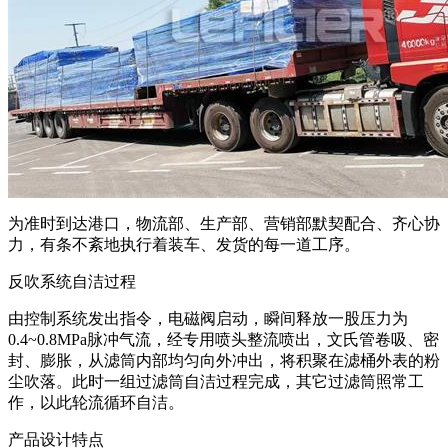
为准时到达港口，物流部、生产部、营销部默契配合、齐心协
力，有条不紊地执行着装车、发货的每一道工序。
反吹系统自洁过程
由控制系统发出指令，电磁阀启动，瞬间释放一股压力为
0.4~0.8MPa脉冲气流，经专用喷头整流喷出，文氏管卷吸、密
封、膨胀，从滤筒内部均匀向外冲出，将积聚在滤桶外表的粉
尘吹落。此时一组过滤筒自洁过程完成，其它过滤筒照常工
作，以此轮流循环自洁。
产品设计特点