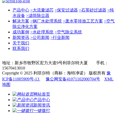
产品中心
>
大流量滤芯
>
保安过滤器
>
石英砂过滤器
>
纯
水设备
>
滤筒除尘器
解决方案
>
钢厂水处理系统
>
废水零排放工艺方案
>
空气
除尘净化方案
成功案例
>
水处理系统
>
空气除尘系统
新闻资讯
>
公司新闻
>
行业新闻
关于我们
联系我们
地址：新乡市牧野区宏力大道9号利菲尔特大厦 手机：
15670413010
Copyright © 2025 利菲尔特（商标：海特净诺） 版权所有
豫
ICP备11005909号-13
豫公网安备41071102000704号
XML
地图
网站首页
产品中心
新闻资讯
一键拨打