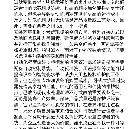
过滤精度要求
：明确最终所需的出水水质标准，以此确
定合适的滤芯精度等级。过高的精度虽然能得到更干净
的水，但也会导致更快的堵塞速度和更高的运行成本；
反之，过低的精度则无法满足产品质量或工艺要求。因
此，需要在两者之间找到一个平衡点。
安装环境限制
：考虑现场的空间布局、管道连接方式以
及地面承载能力等因素。确保所选过滤器能够顺利安装
并进行正常的操作和维护。如果空间狭小，可能需要选
择紧凑型设计的过滤器；而对于户外安装的情况，还要
考虑设备的防护等级和耐候性能。
自动化程度偏好
：根据您的运营管理需求决定是否需要
配备自动控制系统。自动反冲洗、压差报警等功能可以
提高设备的智能化水平，减少人工监控和维护的工作
量，但也会相应增加设备的购置成本。 卧式大流量过滤
器凭借其卓越的性能、广泛的适用性和便捷的维护特
点，已成为现代水处理领域不可或缺的重要设备之一。
无论是提高生产效率、保证产品质量还是保护环境资
源，它都发挥着不可忽视的作用。在选择和使用过程
中，充分了解自身需求并结合实际情况进行合理选型和
配置，将有助于您最大化发挥卧式大流量过滤器的优
势，为企业创造更大的价值。如果您正在寻找一种可靠
高效的液体过滤解决方案，不妨考虑一下卧式大流量过