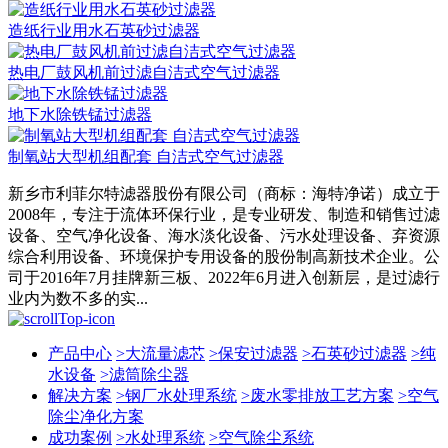
造纸行业用水石英砂过滤器
热电厂鼓风机前过滤自洁式空气过滤器
地下水除铁锰过滤器
制氧站大型机组配套 自洁式空气过滤器
新乡市利菲尔特滤器股份有限公司（商标：海特净诺）成立于
2008年，专注于流体环保行业，是专业研发、制造和销售过滤
设备、空气净化设备、海水淡化设备、污水处理设备、弃资源
综合利用设备、环境保护专用设备的股份制高新技术企业。公
司于2016年7月挂牌新三板、2022年6月进入创新层，是过滤行
业内为数不多的实...
产品中心
>
大流量滤芯
>
保安过滤器
>
石英砂过滤器
>
纯
水设备
>
滤筒除尘器
解决方案
>
钢厂水处理系统
>
废水零排放工艺方案
>
空气
除尘净化方案
成功案例
>
水处理系统
>
空气除尘系统