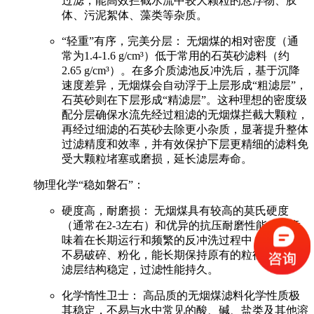
过滤
，能高效拦截水流中较大颗粒的悬浮物、胶
体、污泥絮体、藻类等杂质。
“轻重”有序，完美分层：
无烟煤的相对密度（通
常为1.4-1.6 g/cm³）
低于
常用的石英砂滤料（约
2.65 g/cm³）。在多介质滤池反冲洗后，基于沉降
速度差异，无烟煤会自动浮于上层形成“粗滤层”，
石英砂则在下层形成“精滤层”。这种
理想的密度级
配分层
确保水流先经过粗滤的无烟煤拦截大颗粒，
再经过细滤的石英砂去除更小杂质，显著
提升整体
过滤精度和效率
，并
有效保护下层更精细的滤料
免
受大颗粒堵塞或磨损，延长滤层寿命。
物理化学“稳如磐石”：
硬度高，耐磨损：
无烟煤具有较高的莫氏硬度
（通常在2-3左右）和优异的抗压耐磨性能。这意
味着在长期运行和频繁的反冲洗过程中，滤料颗粒
不易破碎、粉化
，能长期保持原有的粒径和形状，
滤层结构稳定
，过滤性能持久。
化学惰性卫士：
高品质的无烟煤滤料化学性质极
其稳定，
不易与水中常见的酸、碱、盐类及其他溶