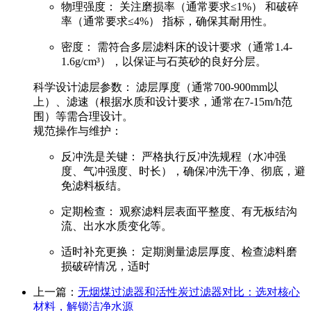
物理强度：
关注
磨损率（通常要求≤1%）
和
破碎
率（通常要求≤4%）
指标，确保其耐用性。
密度：
需符合多层滤料床的设计要求（通常1.4-
1.6g/cm³），以保证与石英砂的良好分层。
科学设计滤层参数：
滤层厚度（通常700-900mm以
上）、滤速（根据水质和设计要求，通常在7-15m/h范
围）等需合理设计。
规范操作与维护：
反冲洗是关键：
严格执行反冲洗规程（水冲强
度、气冲强度、时长），确保冲洗干净、彻底，避
免滤料板结。
定期检查：
观察滤料层表面平整度、有无板结沟
流、出水水质变化等。
适时补充更换：
定期测量滤层厚度、检查滤料磨
损破碎情况，适时
上一篇：
无烟煤过滤器和活性炭过滤器对比：选对核心
材料，解锁洁净水源