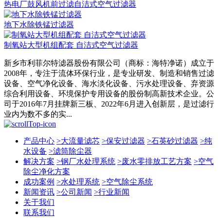
热电厂鼓风机前过滤自洁式空气过滤器
地下水除铁锰过滤器
制氧站大型机组配套 自洁式空气过滤器
新乡市利菲尔特滤器股份有限公司（商标：海特净诺）成立于
2008年，专注于流体环保行业，是专业研发、制造和销售过滤
设备、空气净化设备、海水淡化设备、污水处理设备、弃资源
综合利用设备、环境保护专用设备的股份制高新技术企业。公
司于2016年7月挂牌新三板、2022年6月进入创新层，是过滤行
业内为数不多的实...
产品中心
>
大流量滤芯
>
保安过滤器
>
石英砂过滤器
>
纯
水设备
>
滤筒除尘器
解决方案
>
钢厂水处理系统
>
废水零排放工艺方案
>
空气
除尘净化方案
成功案例
>
水处理系统
>
空气除尘系统
新闻资讯
>
公司新闻
>
行业新闻
关于我们
联系我们