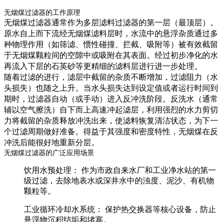
无烟煤过滤器的工作原理
无烟煤过滤器通常作为
多层滤料过滤器的第一层（最顶层）
。
原水自上而下流经无烟煤滤料层时，水流中的悬浮杂质通过多
种物理作用（如筛滤、惯性碰撞、拦截、吸附等）被有效截留
于无烟煤颗粒间的空隙中或吸附在其表面。经过初步净化的水
再流入下层的石英砂等更精细的滤料层进行进一步处理。
随着过滤的进行，滤层中截留的杂质不断增加，过滤阻力（水
头损失）也随之上升。当水头损失达到设定值或者运行时间到
期时，过滤器自动（或手动）进入
反冲洗
阶段。反洗水（通常
辅以空气擦洗）自下而上高速冲起滤层，利用强烈的水力剪切
力将截留的杂质释放冲洗出来，使滤料恢复清洁状态，为下一
个过滤周期做好准备。得益于其强度和密度特性，无烟煤在反
冲洗后能很好地重新分层。
无烟煤过滤器的广泛应用场景
饮用水预处理：
作为市政自来水厂和工业净水站的第一
级过滤，去除地表水或深井水中的浊度、泥沙、有机物
颗粒等。
工业循环冷却水系统：
保护热交换器等核心设备，防止
悬浮物沉积结垢和堵塞。