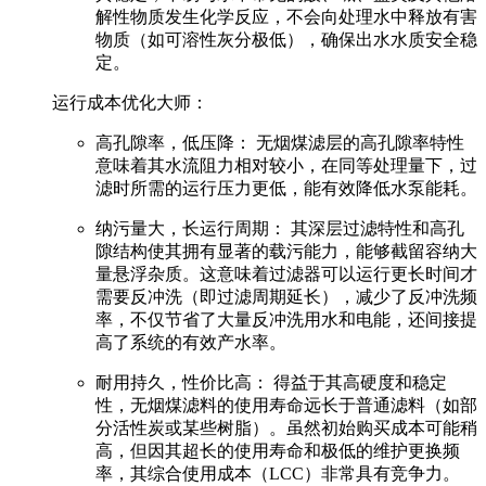
解性物质发生化学反应
，不会向处理水中释放有害
物质（如可溶性灰分极低），确保出水水质安全稳
定。
运行成本优化大师：
高孔隙率，低压降：
无烟煤滤层的高孔隙率特性
意味着其
水流阻力相对较小
，在同等处理量下，过
滤时所需的
运行压力更低
，能有效
降低水泵能耗
。
纳污量大，长运行周期：
其深层过滤特性和高孔
隙结构使其拥有
显著的载污能力
，能够截留容纳大
量悬浮杂质。这意味着过滤器可以运行更长时间才
需要反冲洗（即过滤周期延长），
减少了反冲洗频
率
，不仅
节省了大量反冲洗用水和电能
，还间接提
高了系统的有效产水率。
耐用持久，性价比高：
得益于其高硬度和稳定
性，无烟煤滤料的使用寿命
远长于普通滤料（如部
分活性炭或某些树脂）
。虽然初始购买成本可能稍
高，但因其
超长的使用寿命和极低的维护更换频
率
，其
综合使用成本（LCC）非常具有竞争力
。