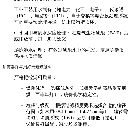
工业工艺用水制备（如电力、化工、电子）：
反渗透
（RO）、电渗析（EDI）、离子交换等精密膜处理系统
前的重要预处理屏障，防止膜污堵损坏。
中水回用与废水深度处理：
在曝气生物滤池（BAF）后
或排放前，进一步去除SS。
游泳池水处理：
有效过滤池水中的毛发、皮屑等杂质，
保持水质清澈。
如何选择与用好无烟煤滤料
严格把控滤料质量：
煤质纯净：
选择低灰分、低挥发份的高品质
无烟
煤
（而非烟煤），确保化学稳定性。
粒径与级配：
根据过滤精度要求选择合适的粒径
范围（如常用0.8-1.6mm，1.4-2.5mm等）。粒径需
均匀，
均质系数（K60）应尽可能低（接近1）
，
保证良好级配，减少垃圾穿透。